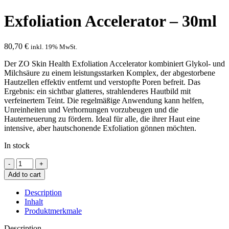
Exfoliation Accelerator – 30ml
80,70
€
inkl. 19% MwSt.
Der ZO Skin Health Exfoliation Accelerator kombiniert Glykol- und
Milchsäure zu einem leistungsstarken Komplex, der abgestorbene
Hautzellen effektiv entfernt und verstopfte Poren befreit. Das
Ergebnis: ein sichtbar glatteres, strahlenderes Hautbild mit
verfeinertem Teint. Die regelmäßige Anwendung kann helfen,
Unreinheiten und Verhornungen vorzubeugen und die
Hauterneuerung zu fördern. Ideal für alle, die ihrer Haut eine
intensive, aber hautschonende Exfoliation gönnen möchten.
In stock
Exfoliation
Accelerator
Add to cart
-
30ml
Description
quantity
Inhalt
Produktmerkmale
Description