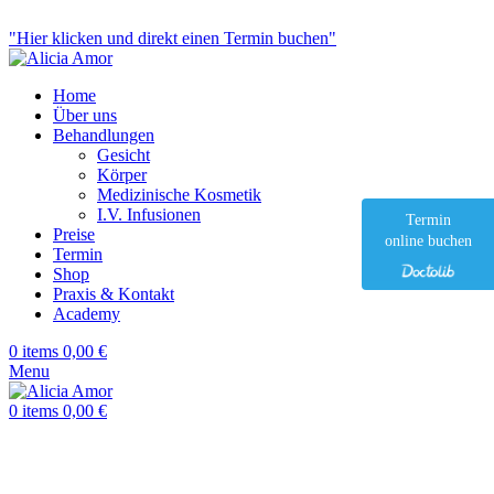
Ästhetische Medizin & Anti-Aging
"Hier klicken und direkt einen Termin buchen"
Home
Über uns
Behandlungen
Gesicht
Körper
Medizinische Kosmetik
I.V. Infusionen
Termin
Preise
online buchen
Termin
Shop
Praxis & Kontakt
Academy
0
items
0,00
€
Menu
0
items
0,00
€
Click to enlarge