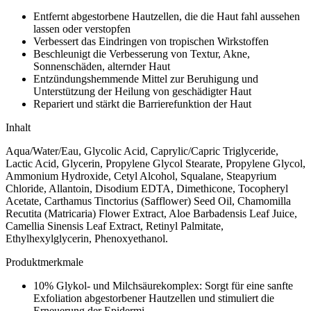
Entfernt abgestorbene Hautzellen, die die Haut fahl aussehen
lassen oder verstopfen
Verbessert das Eindringen von tropischen Wirkstoffen
Beschleunigt die Verbesserung von Textur, Akne,
Sonnenschäden, alternder Haut
Entzündungshemmende Mittel zur Beruhigung und
Unterstützung der Heilung von geschädigter Haut
Repariert und stärkt die Barrierefunktion der Haut
Inhalt
Aqua/Water/Eau, Glycolic Acid, Caprylic/Capric Triglyceride,
Lactic Acid, Glycerin, Propylene Glycol Stearate, Propylene Glycol,
Ammonium Hydroxide, Cetyl Alcohol, Squalane, Steapyrium
Chloride, Allantoin, Disodium EDTA, Dimethicone, Tocopheryl
Acetate, Carthamus Tinctorius (Safflower) Seed Oil, Chamomilla
Recutita (Matricaria) Flower Extract, Aloe Barbadensis Leaf Juice,
Camellia Sinensis Leaf Extract, Retinyl Palmitate,
Ethylhexylglycerin, Phenoxyethanol.
Produktmerkmale
10% Glykol- und Milchsäurekomplex: Sorgt für eine sanfte
Exfoliation abgestorbener Hautzellen und stimuliert die
Erneuerung der Epidermi