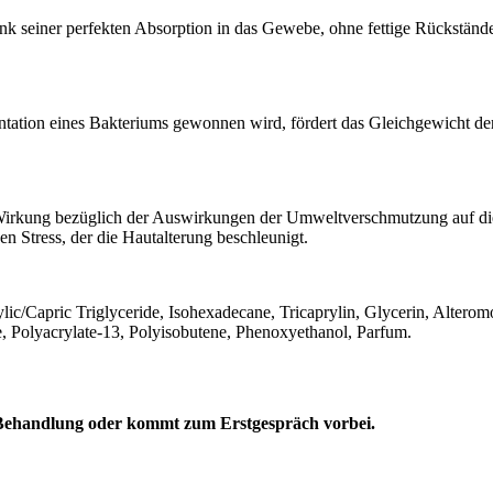
 seiner perfekten Absorption in das Gewebe, ohne fettige Rückstände zu
entation eines Bakteriums gewonnen wird, fördert das Gleichgewicht de
 Wirkung bezüglich der Auswirkungen der Umweltverschmutzung auf die 
ven Stress, der die Hautalterung beschleunigt.
c/Capric Triglyceride, Isohexadecane, Tricaprylin, Glycerin, Alterom
te, Polyacrylate-13, Polyisobutene, Phenoxyethanol, Parfum.
 Behandlung oder kommt zum Erstgespräch vorbei.