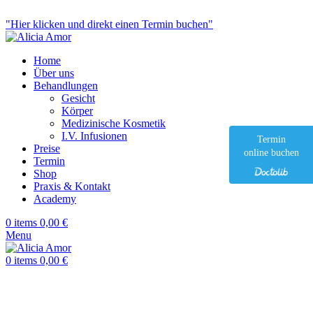
Ästhetische Medizin & Anti-Aging
"Hier klicken und direkt einen Termin buchen"
Home
Über uns
Behandlungen
Gesicht
Körper
Medizinische Kosmetik
I.V. Infusionen
Termin
Preise
online buchen
Termin
Shop
Praxis & Kontakt
Academy
0
items
0,00
€
Menu
0
items
0,00
€
Click to enlarge