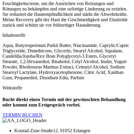
Feuchtigkeitscreme, um die Anzeichen von Reizungen und
Rötungen zu bekämpfen und eine sofortige Linderung zu erzielen.
Sie reduziert die Hautempfindlichkeit und stärkt die Abwehrkräfte.
Melan Recovery gibt der Haut die Geschmeidigkeit und Elastizität
zurück und schützt sie vor frühzeitiger Hautalterung.
Inhaltsstoffe
Aqua, Butyrospermum Parkii Butter, Niacinamide, Caprylic/​Capric
Triglyceride, Dimethicone, Glycerin, Stearyl Alcohol, Squalane,
Candelilla/​Jojoba/​Rice Bran Polyglyceryl-3 Esters, Glyceryl
Stearate, 1,2-Hexanediol, Bisabolol, Cetyl Alcohol, Inulin, Yogurt
Powder, Rhodosorus Marinus Extract, Cetearyl Alcohol, Sodium
Stearoyl Lactylate, Hydroxyacetophenone, Citric Acid, Xanthan
Gum, Propanediol, Disodium Edta, Parfum
Wirkstoffe
Bucht direkt einen Termin mit der gewünschten Behandlung
oder kommt zum Erstgespräch vorbei.
TERMIN BUCHEN
Konrad-Zuse-Straße12, 91052 Erlangen