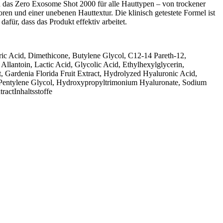
ich das Zero Exosome Shot 2000 für alle Hauttypen – von trockener
oren und einer unebenen Hauttextur. Die klinisch getestete Formel ist
für, dass das Produkt effektiv arbeitet.
ric Acid, Dimethicone, Butylene Glycol, C12-14 Pareth-12,
llantoin, Lactic Acid, Glycolic Acid, Ethylhexylglycerin,
, Gardenia Florida Fruit Extract, Hydrolyzed Hyaluronic Acid,
 Pentylene Glycol, Hydroxypropyltrimonium Hyaluronate, Sodium
ractInhaltsstoffe