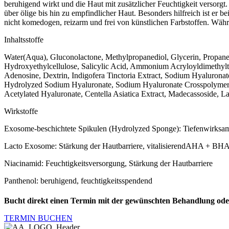
beruhigend wirkt und die Haut mit zusätzlicher Feuchtigkeit versorgt
über ölige bis hin zu empfindlicher Haut. Besonders hilfreich ist er 
nicht komedogen, reizarm und frei von künstlichen Farbstoffen. Währe
Inhaltsstoffe
Water(Aqua), Gluconolactone, Methylpropanediol, Glycerin, Propaned
Hydroxyethylcellulose, Salicylic Acid, Ammonium Acryloyldimethylta
Adenosine, Dextrin, Indigofera Tinctoria Extract, Sodium Hyaluronat
Hydrolyzed Sodium Hyaluronate, Sodium Hyaluronate Crosspolymer, 
Acetylated Hyaluronate, Centella Asiatica Extract, Madecassoside, La
Wirkstoffe
Exosome-beschichtete Spikulen (Hydrolyzed Sponge): Tiefenwirksam
Lacto Exosome: Stärkung der Hautbarriere, vitalisierendAHA + BHA 
Niacinamid: Feuchtigkeitsversorgung, Stärkung der Hautbarriere
Panthenol: beruhigend, feuchtigkeitsspendend
Bucht direkt einen Termin mit der gewünschten Behandlung od
TERMIN BUCHEN