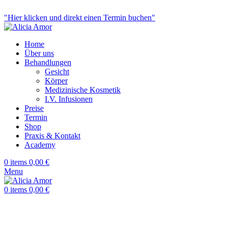
Ästhetische Medizin & Anti-Aging
"Hier klicken und direkt einen Termin buchen"
Home
Über uns
Behandlungen
Gesicht
Körper
Medizinische Kosmetik
I.V. Infusionen
Preise
Termin
Shop
Praxis & Kontakt
Academy
0
items
0,00
€
Menu
0
items
0,00
€
Sold out