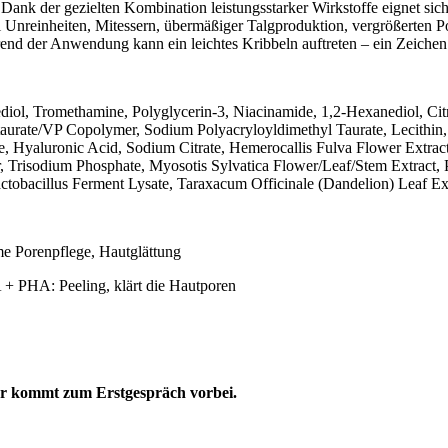
. Dank der gezielten Kombination leistungsstarker Wirkstoffe eignet s
bei Unreinheiten, Mitessern, übermäßiger Talgproduktion, vergrößerten P
nd der Anwendung kann ein leichtes Kribbeln auftreten – ein Zeichen da
iol, Tromethamine, Polyglycerin-3, Niacinamide, 1,2-Hexanediol, Cit
urate/VP Copolymer, Sodium Polyacryloyldimethyl Taurate, Lecithin, A
e, Hyaluronic Acid, Sodium Citrate, Hemerocallis Fulva Flower Extract
Trisodium Phosphate, Myosotis Sylvatica Flower/Leaf/Stem Extract,
ctobacillus Ferment Lysate, Taraxacum Officinale (Dandelion) Leaf Ext
e Porenpflege, Hautglättung
+ PHA: Peeling, klärt die Hautporen
er kommt zum Erstgespräch vorbei.