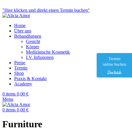
Ästhetische Medizin & Anti-Aging
"Hier klicken und direkt einen Termin buchen"
Home
Über uns
Behandlungen
Gesicht
Körper
Medizinische Kosmetik
I.V. Infusionen
Termin
Preise
online buchen
Termin
Shop
Praxis & Kontakt
Academy
0
items
0,00
€
Menu
0
items
0,00
€
Furniture